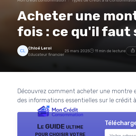
Mon credit consommation
Types de Crédit à la Consommatio
Acheter une mont
fois : ce qu'il faut
Chloé Leroi
25 mars 2025
11 min de lecture
Educateur financier
Découvrez comment acheter une montre en p
des informations essentielles sur le crédit
Télécharge
Le GUIDE ultime
pour choisir votre