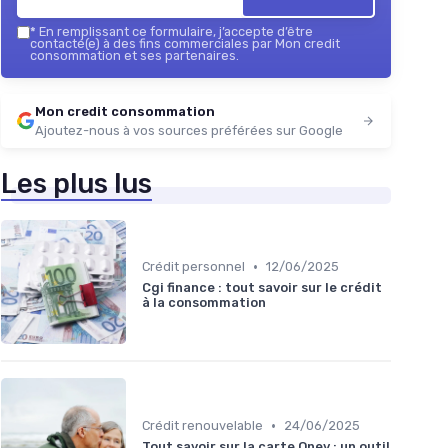
*
En remplissant ce formulaire, j’accepte d’être
contacté(e) à des fins commerciales par Mon credit
consommation et ses partenaires.
Mon credit consommation
Ajoutez-nous à vos sources préférées sur Google
Les plus lus
•
Crédit personnel
12/06/2025
Cgi finance : tout savoir sur le crédit
à la consommation
•
Crédit renouvelable
24/06/2025
Tout savoir sur la carte Oney : un outil