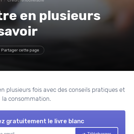
n
Crédit renouvelable
re en plusieurs
 savoir
Partager cette page
lusieurs fois avec des conseils pratiques et
 à la consommation.
z gratuitement le livre blanc
➔ Télécharger