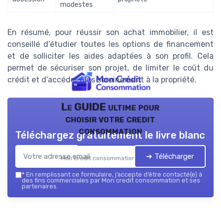
modestes
En résumé, pour réussir son achat immobilier, il est
conseillé d’étudier toutes les options de financement
et de solliciter les aides adaptées à son profil. Cela
permet de sécuriser son projet, de limiter le coût du
crédit et d’accéder plus sereinement à la propriété.
Le GUIDE ultime pour
choisir votre credit
consommation
Téléchargez gratuitement le livre blanc
➔ Télécharger
Mon credit consommation — 2026
*
En remplissant ce formulaire, j’accepte d’être contacté(e) à
des fins commerciales par Mon credit consommation et ses
partenaires.