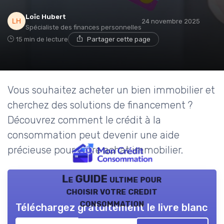
Loïc Hubert
24 novembre 2025
Spécialiste des finances personnelles
15 min de lecture
Partager cette page
Vous souhaitez acheter un bien immobilier et
cherchez des solutions de financement ?
Découvrez comment le crédit à la
consommation peut devenir une aide
précieuse pour votre achat immobilier.
Le GUIDE ultime pour
choisir votre credit
consommation
Téléchargez gratuitement le livre blanc