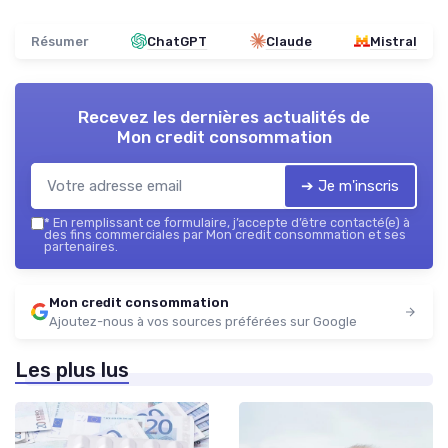
Résumer
ChatGPT
Claude
Mistral
Recevez les dernières actualités de
Mon credit consommation
➔ Je m'inscris
*
En remplissant ce formulaire, j’accepte d’être contacté(e) à
des fins commerciales par Mon credit consommation et ses
partenaires.
Mon credit consommation
Ajoutez-nous à vos sources préférées sur Google
Les plus lus