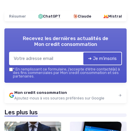
Résumer
ChatGPT
Claude
Mistral
Recevez les dernières actualités de
Mon credit consommation
➔ Je m'inscris
*
En remplissant ce formulaire, j’accepte d’être contacté(e) à
des fins commerciales par Mon credit consommation et ses
partenaires.
Mon credit consommation
Ajoutez-nous à vos sources préférées sur Google
Les plus lus