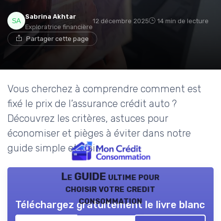
Sabrina Akhtar
12 décembre 2025
14 min de lecture
Exploratrice financière
Partager cette page
Vous cherchez à comprendre comment est
fixé le prix de l’assurance crédit auto ?
Découvrez les critères, astuces pour
économiser et pièges à éviter dans notre
guide simple et clair.
Le GUIDE ultime pour
choisir votre credit
consommation
Téléchargez gratuitement le livre blanc