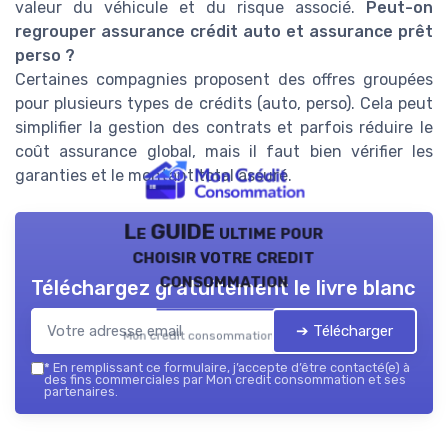
valeur du véhicule et du risque associé.
Peut-on
regrouper assurance crédit auto et assurance prêt
perso ?
Certaines compagnies proposent des offres groupées
pour plusieurs types de crédits (auto, perso). Cela peut
simplifier la gestion des contrats et parfois réduire le
coût assurance global, mais il faut bien vérifier les
garanties et le montant total assuré.
Le GUIDE ultime pour
choisir votre credit
consommation
Téléchargez gratuitement le livre blanc
➔ Télécharger
Mon credit consommation — 2026
*
En remplissant ce formulaire, j’accepte d’être contacté(e) à
des fins commerciales par Mon credit consommation et ses
partenaires.