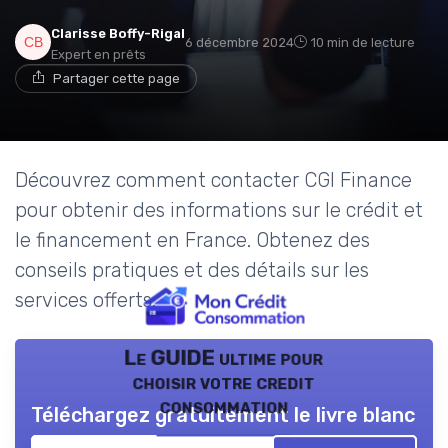
Clarisse Boffy-Rigal
6 décembre 2024
10 min de lecture
Expert en prêts
Partager cette page
Découvrez comment contacter CGI Finance
pour obtenir des informations sur le crédit et
le financement en France. Obtenez des
conseils pratiques et des détails sur les
services offerts.
Le GUIDE ultime pour
choisir votre credit
consommation
Téléchargez gratuitement le livre blanc