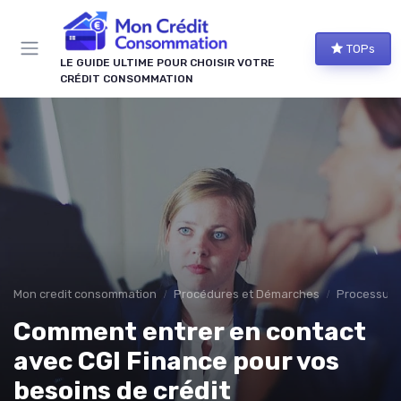
Panneau de gestion des cookies
TOPs
LE GUIDE ULTIME POUR CHOISIR VOTRE
CRÉDIT CONSOMMATION
Mon credit consommation
Procédures et Démarches
Processus
Comment entrer en contact
avec CGI Finance pour vos
besoins de crédit