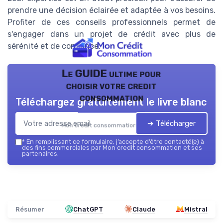
prendre une décision éclairée et adaptée à vos besoins.
Profiter de ces conseils professionnels permet de
s'engager dans un projet de crédit avec plus de
sérénité et de confiance.
Le GUIDE ultime pour
choisir votre credit
consommation
Téléchargez gratuitement le livre blanc
➔ Télécharger
Mon credit consommation — 2026
*
En remplissant ce formulaire, j’accepte d’être contacté(e) à
des fins commerciales par Mon credit consommation et ses
partenaires.
Résumer
ChatGPT
Claude
Mistral