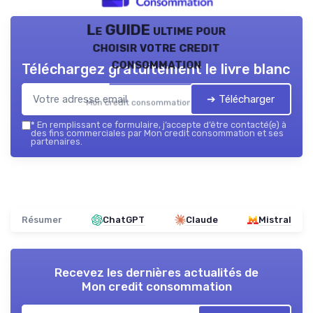
Le GUIDE ultime pour
choisir votre credit
consommation
Téléchargez gratuitement le livre blanc
➔ Télécharger
Mon credit consommation — 2026
*
En remplissant ce formulaire, j’accepte d’être contacté(e) à
des fins commerciales par Mon credit consommation et ses
partenaires.
Résumer
ChatGPT
Claude
Mistral
Recevez les dernières actualités de
Mon credit consommation