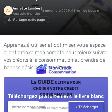
Annette Lambert
6 novembre 2025
11 min de lecture
Analyste financier
Partager cette page
Apprenez à utiliser et optimiser votre espace
client grenke mon compte pour mieux suivre
vos crédits à la consommation et prendre de
bonnes décisions financières.
Le GUIDE ultime pour
choisir votre credit
consommation
Téléchargez gratuitement le livre blanc
➔ Télécharger
Mon credit consommation — 2026