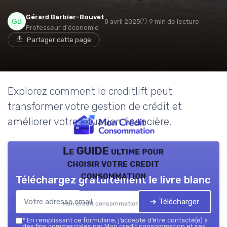
Gérard Barbier-Bouvet
8 avril 2025
9 min de lecture
Professeur d'économie
Partager cette page
Explorez comment le creditlift peut
transformer votre gestion de crédit et
améliorer votre situation financière.
Le GUIDE ultime pour
choisir votre credit
consommation
Téléchargez gratuitement le livre blanc
➔ Télécharger
Mon credit consommation — 2026
*
En remplissant ce formulaire, j’accepte d’être contacté(e) à
des fins commerciales par Mon credit consommation et ses