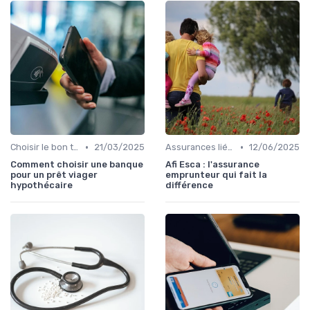
•
•
Choisir le bon type de crédit
21/03/2025
Assurances liées au crédit
12/06/2025
Comment choisir une banque
Afi Esca : l'assurance
pour un prêt viager
emprunteur qui fait la
hypothécaire
différence