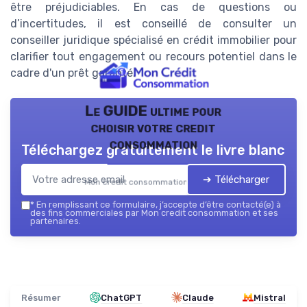
être préjudiciables. En cas de questions ou
d’incertitudes, il est conseillé de consulter un
conseiller juridique spécialisé en crédit immobilier pour
clarifier tout engagement ou recours potentiel dans le
cadre d'un prêt garanté.
Le GUIDE ultime pour
choisir votre credit
consommation
Téléchargez gratuitement le livre blanc
➔ Télécharger
Mon credit consommation — 2026
*
En remplissant ce formulaire, j’accepte d’être contacté(e) à
des fins commerciales par Mon credit consommation et ses
partenaires.
Résumer
ChatGPT
Claude
Mistral