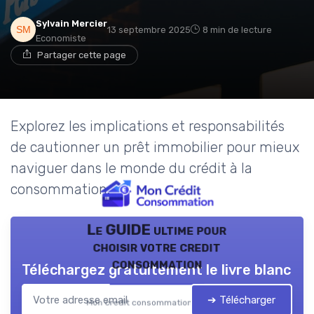
Sylvain Mercier
13 septembre 2025
8 min de lecture
Economiste
Partager cette page
Explorez les implications et responsabilités
de cautionner un prêt immobilier pour mieux
naviguer dans le monde du crédit à la
consommation.
Le GUIDE ultime pour
choisir votre credit
consommation
Téléchargez gratuitement le livre blanc
➔ Télécharger
Mon credit consommation — 2026