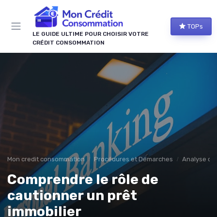
Panneau de gestion des cookies
TOPs
LE GUIDE ULTIME POUR CHOISIR VOTRE
CRÉDIT CONSOMMATION
Mon credit consommation
Procédures et Démarches
Analyse de l
Comprendre le rôle de
cautionner un prêt
immobilier