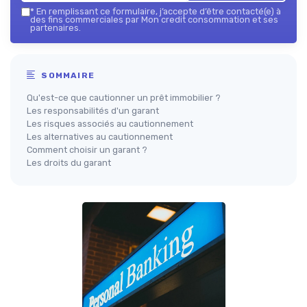
*
En remplissant ce formulaire, j’accepte d’être contacté(e) à
des fins commerciales par Mon credit consommation et ses
partenaires.
SOMMAIRE
Qu'est-ce que cautionner un prêt immobilier ?
Les responsabilités d'un garant
Les risques associés au cautionnement
Les alternatives au cautionnement
Comment choisir un garant ?
Les droits du garant