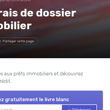
se de l'offre de prêt
ais de dossier
bilier
Partager cette page
iés aux prêts immobiliers et découvrez
rédit.
z gratuitement le livre blanc
➔ Télécharger