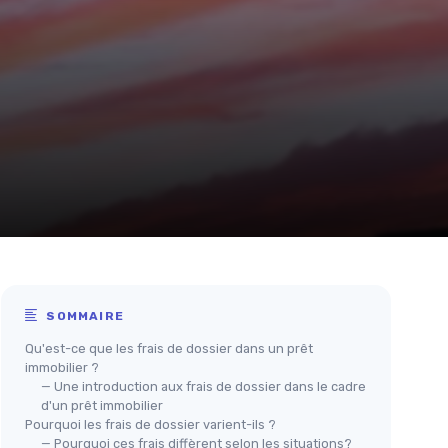
SOMMAIRE
Qu'est-ce que les frais de dossier dans un prêt
immobilier ?
— Une introduction aux frais de dossier dans le cadre
d'un prêt immobilier
Pourquoi les frais de dossier varient-ils ?
— Pourquoi ces frais diffèrent selon les situations?