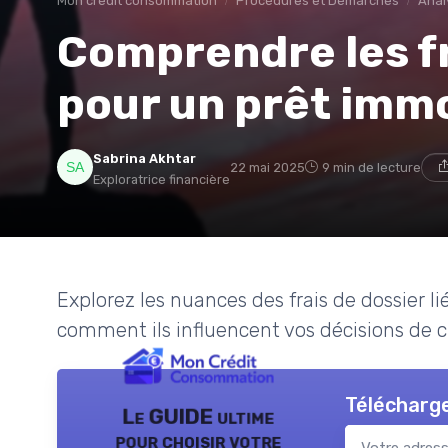
Mon credit consommation
Procédures et Démarches
Analy
Comprendre les fr
pour un prêt immo
Sabrina Akhtar
22 mai 2025
9 min de lecture
Exploratrice financière
Explorez les nuances des frais de dossier l
comment ils influencent vos décisions de c
Télécharge
Le GUIDE ultime
pour choisir votre