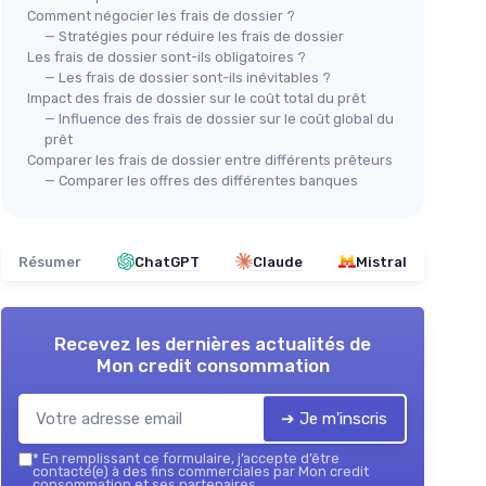
Comment négocier les frais de dossier ?
— Stratégies pour réduire les frais de dossier
Les frais de dossier sont-ils obligatoires ?
— Les frais de dossier sont-ils inévitables ?
Impact des frais de dossier sur le coût total du prêt
— Influence des frais de dossier sur le coût global du
prêt
Comparer les frais de dossier entre différents prêteurs
— Comparer les offres des différentes banques
Résumer
ChatGPT
Claude
Mistral
Recevez les dernières actualités de
Mon credit consommation
➔ Je m'inscris
*
En remplissant ce formulaire, j’accepte d’être
contacté(e) à des fins commerciales par Mon credit
consommation et ses partenaires.