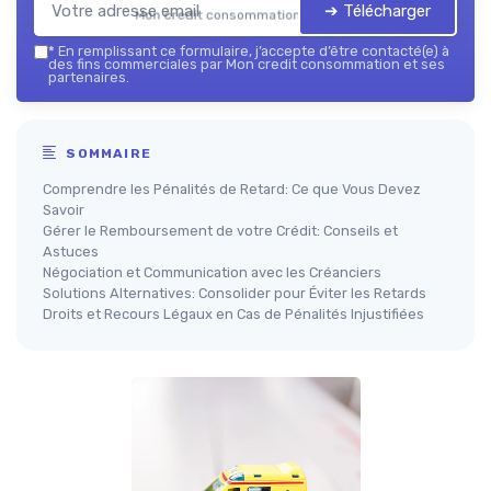
➔ Télécharger
Mon credit consommation — 2026
*
En remplissant ce formulaire, j’accepte d’être contacté(e) à
des fins commerciales par Mon credit consommation et ses
partenaires.
SOMMAIRE
Comprendre les Pénalités de Retard: Ce que Vous Devez
Savoir
Gérer le Remboursement de votre Crédit: Conseils et
Astuces
Négociation et Communication avec les Créanciers
Solutions Alternatives: Consolider pour Éviter les Retards
Droits et Recours Légaux en Cas de Pénalités Injustifiées