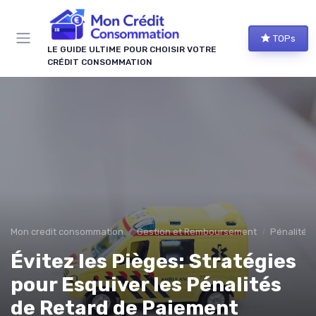
Panneau de gestion des cookies
TOPs
LE GUIDE ULTIME POUR CHOISIR VOTRE
CRÉDIT CONSOMMATION
Mon credit consommation
Gestion et Remboursement
Pénalités 
Évitez les Pièges: Stratégies
pour Esquiver les Pénalités
de Retard de Paiement