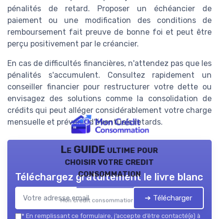
pénalités de retard. Proposer un échéancier de
paiement ou une modification des conditions de
remboursement fait preuve de bonne foi et peut être
perçu positivement par le créancier.
En cas de difficultés financières, n'attendez pas que les
pénalités s'accumulent. Consultez rapidement un
conseiller financier pour restructurer votre dette ou
envisagez des solutions comme la consolidation de
crédits qui peut alléger considérablement votre charge
mensuelle et prévenir d'éventuels retards.
Le GUIDE ultime pour
choisir votre credit
consommation
Téléchargez gratuitement le livre blanc
➔ Télécharger
Mon credit consommation — 2026
*
En remplissant ce formulaire, j’accepte d’être contacté(e) à