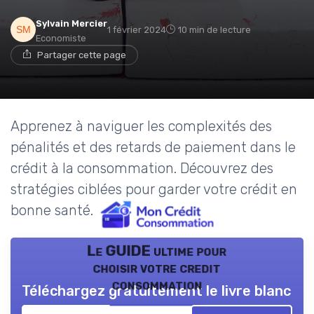
Sylvain Mercier
1 février 2024
10 min de lecture
Economiste
Partager cette page
Apprenez à naviguer les complexités des
pénalités et des retards de paiement dans le
crédit à la consommation. Découvrez des
stratégies ciblées pour garder votre crédit en
bonne santé.
Le GUIDE ultime pour
choisir votre credit
consommation
Téléchargez gratuitement le livre blanc