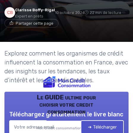
Clarisse Boffy-Rigal
10 octobre 2024
22 min de lecture
Expert en prêts
Partager cette page
Explorez comment les organismes de crédit
influencent la consommation en France, avec
des insights sur les tendances, les taux
d'intérêt et les offres disponibles.
Le GUIDE ultime pour
choisir votre credit
consommation
Téléchargez gratuitement le livre blanc
➔ Télécharger
Mon credit consommation — 2026