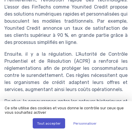
L'essor des FinTechs comme Younited Credit propose
des solutions numériques rapides et personnalisées qui
bousculent les modèles traditionnels. Par exemple,
Younited Credit annonce un taux de satisfaction de
ses clients supérieur à 90 %, en grande partie grâce à
des processus simplifiés en ligne.
Ensuite, il y a la régulation. L'Autorité de Contrôle
Prudentiel et de Résolution (ACPR) a renforcé les
réglementations afin de protéger les consommateurs
contre le surendettement. Ces règles nécessitent que
les organismes de crédit adaptent leurs offres et
services, augmentant ainsi leurs coûts opérationnels.
De plus, la concurrence entre les acteurs historiques et
les nouveaux entrants du marché est de plus en plus
Ce site utilise des cookies et vous donne le contrôle sur ceux que
vous souhaitez activer
féroce. Les institutions comme BNP Paribas, avec sa
filiale BNP Paribas Personal Finance, et Carrefour
Tout accepter
Personnaliser
Banque utilisent des stratégies agressives pour attirer