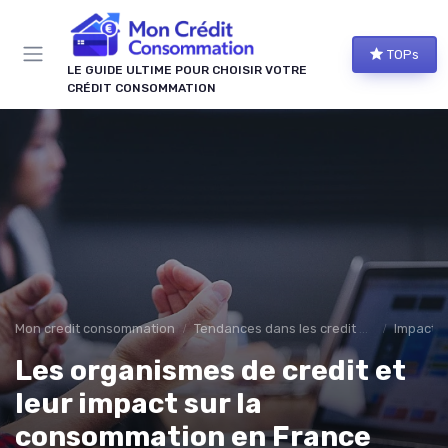
Panneau de gestion des cookies
TOPs
LE GUIDE ULTIME POUR CHOISIR VOTRE
CRÉDIT CONSOMMATION
Mon credit consommation
Tendances dans les credit à la consomation
Impact é
Les organismes de credit et
leur impact sur la
consommation en France