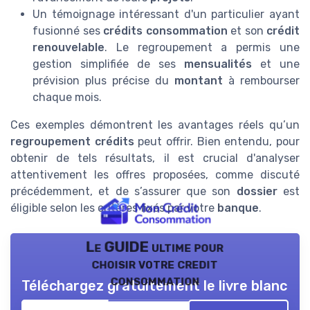
Un témoignage intéressant d'un particulier ayant
fusionné ses
crédits consommation
et son
crédit
renouvelable
. Le regroupement a permis une
gestion simplifiée de ses
mensualités
et une
prévision plus précise du
montant
à rembourser
chaque mois.
Ces exemples démontrent les avantages réels qu’un
regroupement crédits
peut offrir. Bien entendu, pour
obtenir de tels résultats, il est crucial d'analyser
attentivement les offres proposées, comme discuté
précédemment, et de s’assurer que son
dossier
est
éligible selon les critères fixés par votre
banque
.
Le GUIDE ultime pour
choisir votre credit
consommation
Téléchargez gratuitement le livre blanc