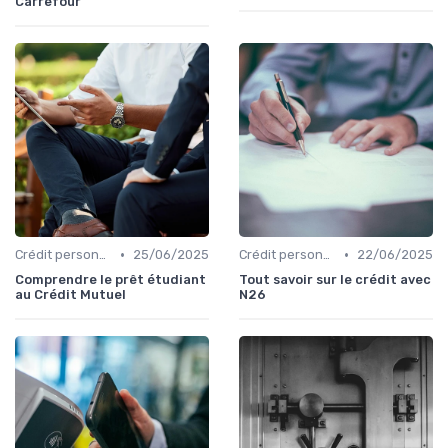
Carrefour
•
•
Crédit personnel
25/06/2025
Crédit personnel
22/06/2025
Comprendre le prêt étudiant
Tout savoir sur le crédit avec
au Crédit Mutuel
N26