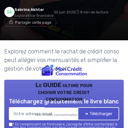
Sabrina Akhtar
30 juin 2025
8 min de lecture
Exploratrice financière
Partager cette page
Explorez comment le rachat de crédit conso
peut alléger vos mensualités et simplifier la
gestion de votre budget.
Le GUIDE ultime pour
choisir votre credit
consommation
Téléchargez gratuitement le livre blanc
➔ Télécharger
Mon credit consommation — 2026
*
En remplissant ce formulaire, j’accepte d’être contacté(e) à
des fins commerciales par Mon credit consommation et ses