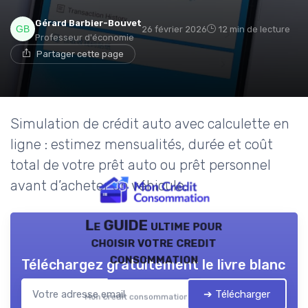
Gérard Barbier-Bouvet
26 février 2026
12 min de lecture
Professeur d'économie
Partager cette page
Simulation de crédit auto avec calculette en
ligne : estimez mensualités, durée et coût
total de votre prêt auto ou prêt personnel
avant d’acheter un véhicule.
Le GUIDE ultime pour
choisir votre credit
consommation
Téléchargez gratuitement le livre blanc
➔ Télécharger
Mon credit consommation — 2026