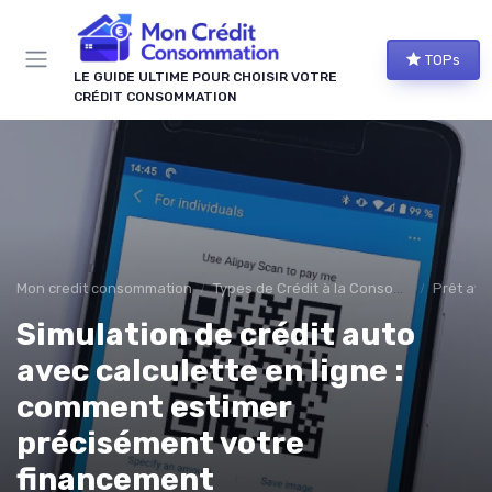
Panneau de gestion des cookies
TOPs
LE GUIDE ULTIME POUR CHOISIR VOTRE
CRÉDIT CONSOMMATION
Mon credit consommation
Types de Crédit à la Consommation
Prêt aff
Simulation de crédit auto
avec calculette en ligne :
comment estimer
précisément votre
financement