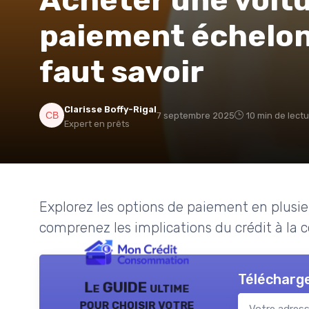
paiement échelonn
faut savoir
Clarisse Boffy-Rigal
7 septembre 2025
10 min de lect
Expert en prêts
Explorez les options de paiement en plusieu
comprenez les implications du crédit à la
Télécharge
Le GUIDE ultime
pour choisir votre