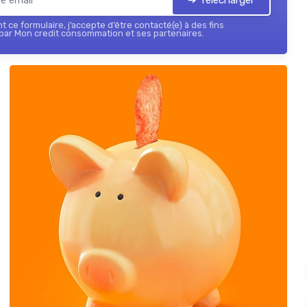
 ce formulaire, j’accepte d’être contacté(e) à des fins
par Mon credit consommation et ses partenaires.