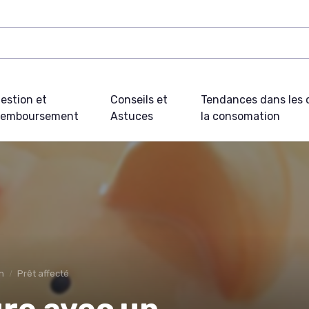
estion et
Conseils et
Tendances dans les c
emboursement
Astuces
la consomation
n
Prêt affecté
re avec un