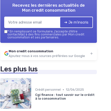
Recevez les dernières actualités de
Mon credit consommation
➔ Je m'inscris
*
En remplissant ce formulaire, j’accepte d’être
contacté(e) à des fins commerciales par Mon credit
consommation et ses partenaires.
Mon credit consommation
Ajoutez-nous à vos sources préférées sur Google
Les plus lus
•
Crédit personnel
12/06/2025
Cgi finance : tout savoir sur le crédit
à la consommation