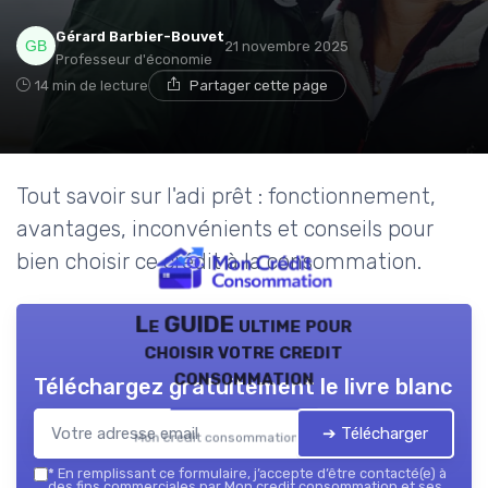
Gérard Barbier-Bouvet
21 novembre 2025
Professeur d'économie
14 min de lecture
Partager cette page
Tout savoir sur l'adi prêt : fonctionnement,
avantages, inconvénients et conseils pour
bien choisir ce crédit à la consommation.
Le GUIDE ultime pour
choisir votre credit
consommation
Téléchargez gratuitement le livre blanc
➔ Télécharger
Mon credit consommation — 2026
*
En remplissant ce formulaire, j’accepte d’être contacté(e) à
des fins commerciales par Mon credit consommation et ses