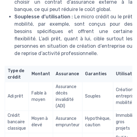
choisir un contrat d’assurance externe à la
banque, ce qui peut réduire le coût global.
Souplesse d’utilisation :
Le micro crédit ou le prêt
mobilité, par exemple, sont conçus pour des
besoins spécifiques et offrent une certaine
flexibilité. L’adi prêt, quant à lui, cible surtout les
personnes en situation de création d’entreprise ou
de reprise d’activité professionnelle.
Type de
Montant
Assurance
Garanties
Utilisatio
crédit
Assurance
Création
Faible à
décès
Adi prêt
Souples
entreprise
moyen
invalidité
mobilité
(ADI)
Crédit
Immobilier,
Moyen à
Assurance
Hypothèque,
bancaire
gros
élevé
emprunteur
caution
classique
projets