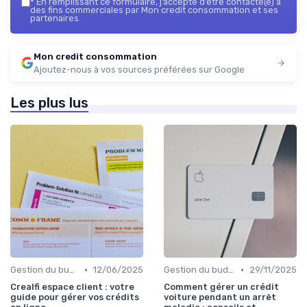
*
En remplissant ce formulaire, j’accepte d’être contacté(e) à
des fins commerciales par Mon credit consommation et ses
partenaires.
Mon credit consommation
Ajoutez-nous à vos sources préférées sur Google
Les plus lus
•
•
Gestion du budget
12/06/2025
Gestion du budget
29/11/2025
Crealfi espace client : votre
Comment gérer un crédit
guide pour gérer vos crédits
voiture pendant un arrêt