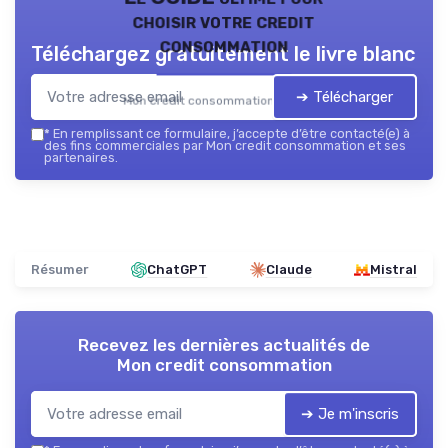
choisir votre credit
consommation
Téléchargez gratuitement le livre blanc
➔ Télécharger
Mon credit consommation — 2026
*
En remplissant ce formulaire, j’accepte d’être contacté(e) à
des fins commerciales par Mon credit consommation et ses
partenaires.
Résumer
ChatGPT
Claude
Mistral
Recevez les dernières actualités de
Mon credit consommation
➔ Je m'inscris