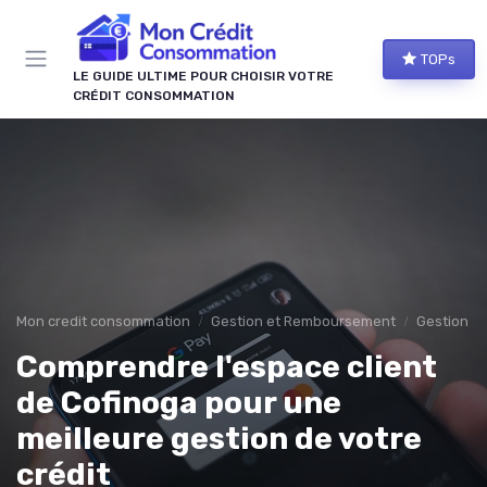
Panneau de gestion des cookies
TOPs
LE GUIDE ULTIME POUR CHOISIR VOTRE
CRÉDIT CONSOMMATION
Mon credit consommation
Gestion et Remboursement
Gestion d
Comprendre l'espace client
de Cofinoga pour une
meilleure gestion de votre
crédit