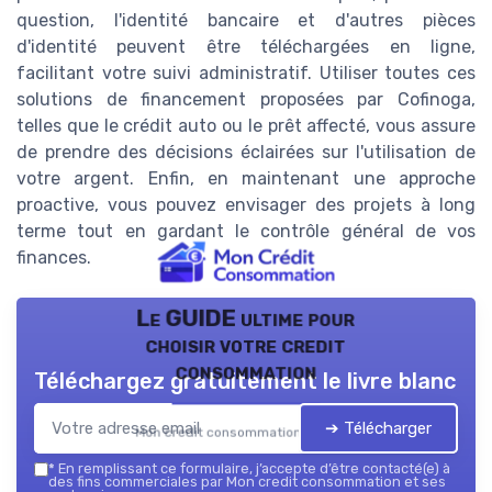
question, l'identité bancaire et d'autres pièces
d'identité peuvent être téléchargées en ligne,
facilitant votre suivi administratif. Utiliser toutes ces
solutions de financement proposées par Cofinoga,
telles que le crédit auto ou le prêt affecté, vous assure
de prendre des décisions éclairées sur l'utilisation de
votre argent. Enfin, en maintenant une approche
proactive, vous pouvez envisager des projets à long
terme tout en gardant le contrôle général de vos
finances.
Le GUIDE ultime pour
choisir votre credit
consommation
Téléchargez gratuitement le livre blanc
➔ Télécharger
Mon credit consommation — 2026
*
En remplissant ce formulaire, j’accepte d’être contacté(e) à
des fins commerciales par Mon credit consommation et ses