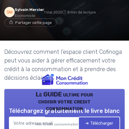
Sylvain Mercier
1 mai 2025
8 min de lecture
Economiste
Partager cette page
Découvrez comment l'espace client Cofinoga
peut vous aider à gérer efficacement votre
crédit à la consommation et à prendre des
décisions éclairées.
Le GUIDE ultime pour
choisir votre credit
consommation
Téléchargez gratuitement le livre blanc
➔ Télécharger
Mon credit consommation — 2026