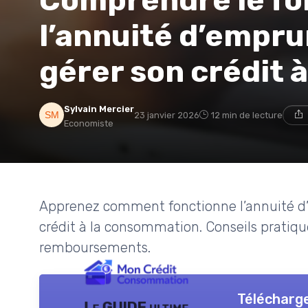
l’annuité d’empr
gérer son crédit 
Sylvain Mercier
23 janvier 2026
12 min de lecture
Economiste
Apprenez comment fonctionne l’annuité d’e
crédit à la consommation. Conseils pratique
remboursements.
Télécharge
Le GUIDE ultime