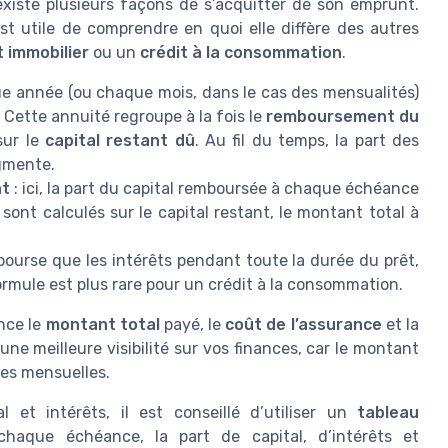
xiste plusieurs façons de s’acquitter de son emprunt.
est utile de comprendre en quoi elle diffère des autres
t immobilier
ou un
crédit à la consommation
.
e année (ou chaque mois, dans le cas des mensualités)
 Cette annuité regroupe à la fois le
remboursement du
sur le
capital restant dû
. Au fil du temps, la part des
ugmente.
nt
: ici, la part du capital remboursée à chaque échéance
ont calculés sur le capital restant, le montant total à
ourse que les intérêts pendant toute la durée du prêt,
 formule est plus rare pour un crédit à la consommation.
nce le
montant total
payé, le
coût de l’assurance
et la
ne meilleure visibilité sur vos finances, car le montant
ses mensuelles.
l et intérêts, il est conseillé d’utiliser un
tableau
chaque échéance, la part de capital, d’intérêts et