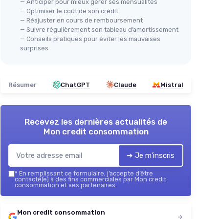
— Anticiper pour mieux gérer ses mensualités
— Optimiser le coût de son crédit
— Réajuster en cours de remboursement
— Suivre régulièrement son tableau d’amortissement
— Conseils pratiques pour éviter les mauvaises
surprises
Résumer
ChatGPT
Claude
Mistral
Recevez les dernières actualités de
Mon credit consommation
➔ Je m'inscris
*
En remplissant ce formulaire, j’accepte d’être
contacté(e) à des fins commerciales par Mon credit
consommation et ses partenaires.
Mon credit consommation