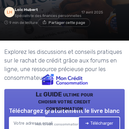
Loïc Hubert
17 avril 2025
Spécialiste des finances personnelles
9 min de lecture
Partager cette page
Explorez les discussions et conseils pratiques
sur le rachat de crédit grâce aux forums en
ligne, une ressource précieuse pour les
consommateurs.
Le GUIDE ultime pour
choisir votre credit
consommation
Téléchargez gratuitement le livre blanc
➔ Télécharger
Mon credit consommation — 2026