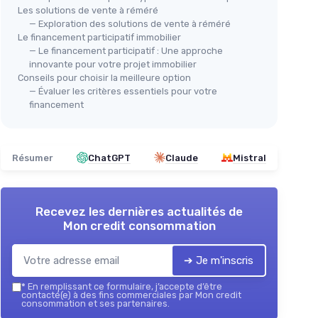
Les solutions de vente à réméré
— Exploration des solutions de vente à réméré
Le financement participatif immobilier
— Le financement participatif : Une approche
innovante pour votre projet immobilier
Conseils pour choisir la meilleure option
— Évaluer les critères essentiels pour votre
financement
Résumer
ChatGPT
Claude
Mistral
Recevez les dernières actualités de
Mon credit consommation
➔ Je m'inscris
*
En remplissant ce formulaire, j’accepte d’être
contacté(e) à des fins commerciales par Mon credit
consommation et ses partenaires.