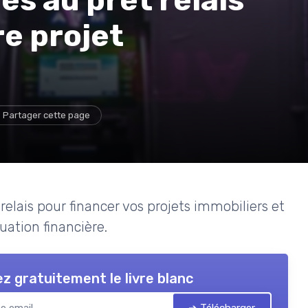
re projet
Partager cette page
relais pour financer vos projets immobiliers et
uation financière.
z gratuitement le livre blanc
➔ Télécharger