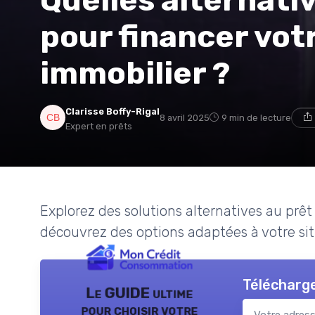
pour financer vot
immobilier ?
Clarisse Boffy-Rigal
8 avril 2025
9 min de lecture
Expert en prêts
Explorez des solutions alternatives au prêt 
découvrez des options adaptées à votre sit
Télécharge
Le GUIDE ultime
pour choisir votre