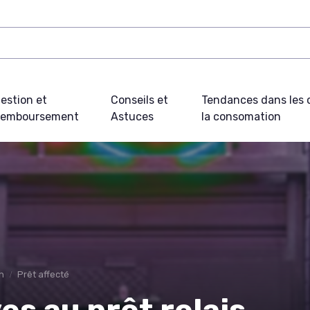
estion et
Conseils et
Tendances dans les c
emboursement
Astuces
la consomation
n
Prêt affecté
es au prêt relais