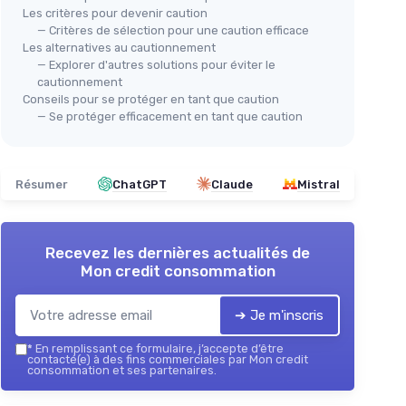
Les critères pour devenir caution
— Critères de sélection pour une caution efficace
Les alternatives au cautionnement
— Explorer d'autres solutions pour éviter le
cautionnement
Conseils pour se protéger en tant que caution
— Se protéger efficacement en tant que caution
Résumer
ChatGPT
Claude
Mistral
Recevez les dernières actualités de
Mon credit consommation
➔ Je m'inscris
*
En remplissant ce formulaire, j’accepte d’être
contacté(e) à des fins commerciales par Mon credit
consommation et ses partenaires.