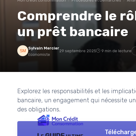
Mon credit consommation
Procédures et Démarches
Analy
Comprendre le rôl
un prêt bancaire
Sylvain Mercier
29 septembre 2025
9 min de lecture
Economiste
Explorez les responsabilités et les implicat
bancaire, un engagement qui nécessite un
des obligations.
Télécharge
Le GUIDE ultime