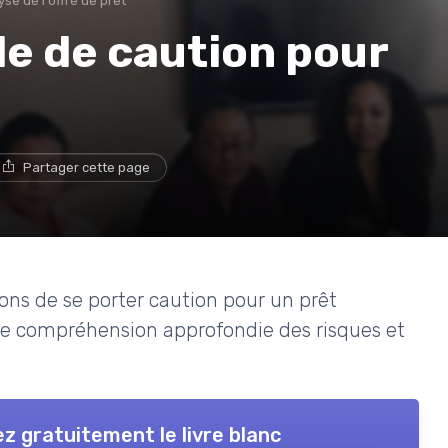
se de l'offre de prêt
e de caution pour
Partager cette page
ions de se porter caution pour un prêt
e compréhension approfondie des risques et
z gratuitement le livre blanc