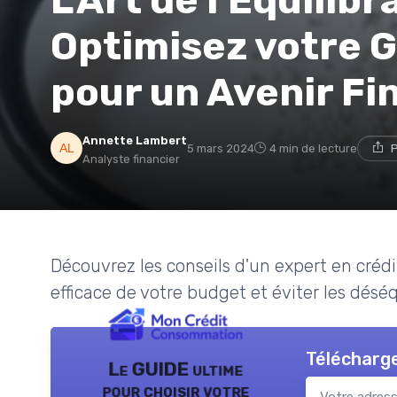
Optimisez votre G
pour un Avenir Fi
Annette Lambert
5 mars 2024
4 min de lecture
P
Analyste financier
Découvrez les conseils d'un expert en cré
efficace de votre budget et éviter les déséqu
Télécharge
Le GUIDE ultime
pour choisir votre