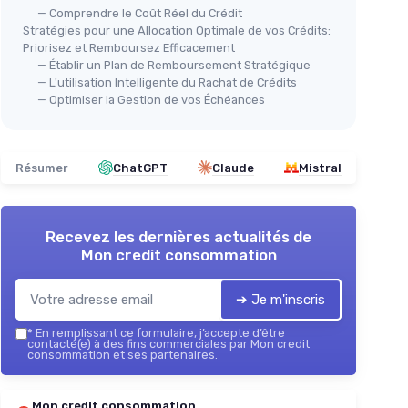
— Comprendre le Coût Réel du Crédit
Stratégies pour une Allocation Optimale de vos Crédits:
Priorisez et Remboursez Efficacement
— Établir un Plan de Remboursement Stratégique
— L'utilisation Intelligente du Rachat de Crédits
— Optimiser la Gestion de vos Échéances
Résumer
ChatGPT
Claude
Mistral
Recevez les dernières actualités de
Mon credit consommation
➔ Je m'inscris
*
En remplissant ce formulaire, j’accepte d’être
contacté(e) à des fins commerciales par Mon credit
consommation et ses partenaires.
Mon credit consommation