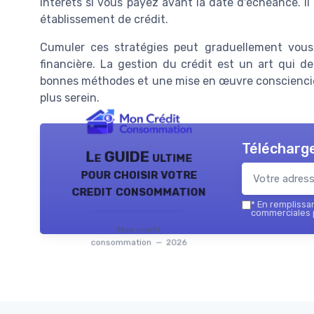
intérêts si vous payez avant la date d'échéance. I
établissement de crédit.
Cumuler ces stratégies peut graduellement vous
financière. La gestion du crédit est un art qui d
bonnes méthodes et une mise en œuvre consciencieus
plus serein.
Télécharge
Le GUIDE ultime
pour choisir votre
credit consommation
*
En remplissant
commerciales 
Mon credit
consommation — 2026