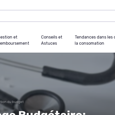
estion et
Conseils et
Tendances dans les c
emboursement
Astuces
la consomation
tion du budget
rage Budgétaire: