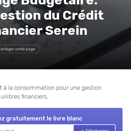
estion du Crédit
nancier Serein
artager cette page
dit à la consommation pour une gestion
ilibres financiers.
z gratuitement le livre blanc
➔ Télécharger