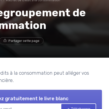
n
Rachat de crédit à la consommation
regroupement de
sommation
Partager cette page
its à la consommation peut alléger vos
ncière.
z gratuitement le livre blanc
➔ Télécharger