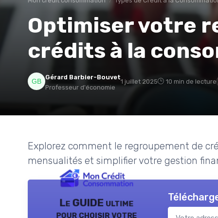
Mon credit consommation
Types de Crédit à la Consommatio
Optimiser votre 
crédits à la con
Gérard Barbier-Bouvet
1 juillet 2025
10 min de lecture
Professeur d'économie
Explorez comment le regroupement de créd
mensualités et simplifier votre gestion fina
Télécharge
Le GUIDE ultime
pour choisir votre