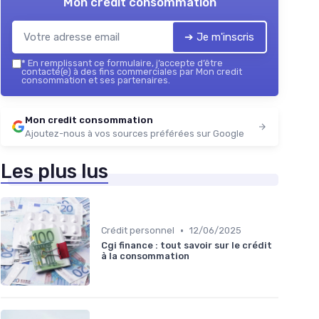
Mon credit consommation
➔ Je m'inscris
*
En remplissant ce formulaire, j’accepte d’être
contacté(e) à des fins commerciales par Mon credit
consommation et ses partenaires.
Mon credit consommation
Ajoutez-nous à vos sources préférées sur Google
Les plus lus
•
Crédit personnel
12/06/2025
Cgi finance : tout savoir sur le crédit
à la consommation