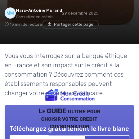
Marc-Antoine Morand
29 décembre 2025
Conseiller en crédit
13 min de lecture
Partager cette page
Vous vous interrogez sur la banque éthique
en France et son impact sur le crédit à la
consommation ? Découvrez comment ces
établissements responsables peuvent
changer votre expérience bancaire.
Le GUIDE ultime pour
choisir votre credit
consommation
Téléchargez gratuitement le livre blanc