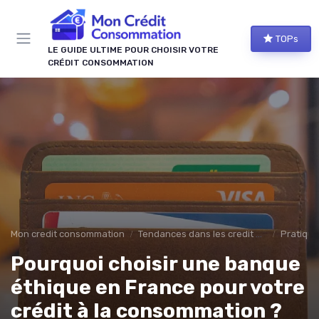
Panneau de gestion des cookies
TOPs
LE GUIDE ULTIME POUR CHOISIR VOTRE
CRÉDIT CONSOMMATION
Mon credit consommation
Tendances dans les credit à la consomation
Pratiqu
Pourquoi choisir une banque
éthique en France pour votre
crédit à la consommation ?