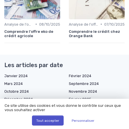
•
•
Analyse de l'offre de prêt
08/10/2025
Analyse de l'offre de prêt
07/10/2025
Comprendre l'offre eko de
Comprendre le crédit chez
crédit agricole
Orange Bank
Les articles par date
Janvier 2024
Février 2024
Mars 2024
Septembre 2024
Octobre 2024
Novembre 2024
Décembre 2024
Février 2025
Ce site utilise des cookies et vous donne le contrôle sur ceux que
Mars 2025
Avril 2025
vous souhaitez activer
Mai 2025
Juin 2025
Tout accepter
Personnaliser
Juillet 2025
Août 2025