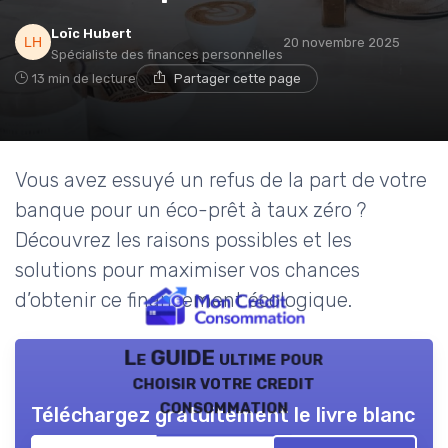
Loïc Hubert
20 novembre 2025
Spécialiste des finances personnelles
13 min de lecture
Partager cette page
Vous avez essuyé un refus de la part de votre
banque pour un éco-prêt à taux zéro ?
Découvrez les raisons possibles et les
solutions pour maximiser vos chances
d’obtenir ce financement écologique.
Le GUIDE ultime pour
choisir votre credit
consommation
Téléchargez gratuitement le livre blanc