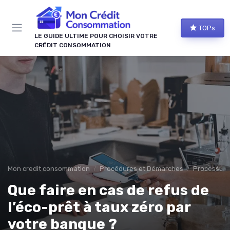
Panneau de gestion des cookies
TOPs
LE GUIDE ULTIME POUR CHOISIR VOTRE
CRÉDIT CONSOMMATION
Mon credit consommation
Procédures et Démarches
Processus
Que faire en cas de refus de
l’éco-prêt à taux zéro par
votre banque ?