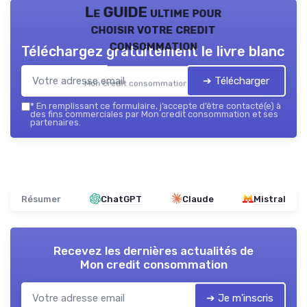
Le GUIDE ultime pour
choisir votre credit
consommation
Téléchargez gratuitement le livre blanc
➔ Télécharger
Mon credit consommation — 2026
*
En remplissant ce formulaire, j’accepte d’être contacté(e) à
des fins commerciales par Mon credit consommation et ses
partenaires.
Résumer
ChatGPT
Claude
Mistral
Recevez les dernières actualités de
Mon credit consommation
➔ Je m'inscris