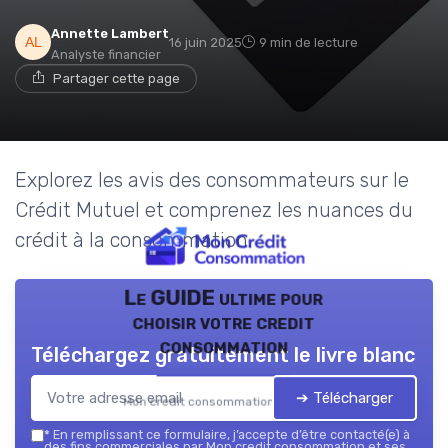
Annette Lambert
16 juin 2025
9 min de lecture
Analyste financier
Partager cette page
Explorez les avis des consommateurs sur le
Crédit Mutuel et comprenez les nuances du
crédit à la consommation.
Le GUIDE ultime pour
choisir votre credit
consommation
Téléchargez gratuitement le livre blanc
➔ Télécharger
Mon credit consommation — 2026
*
En remplissant ce formulaire, j’accepte d’être contacté(e) à
des fins commerciales par Mon credit consommation et ses