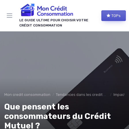
Panneau de gestion des cookies
TOPs
LE GUIDE ULTIME POUR CHOISIR VOTRE
CRÉDIT CONSOMMATION
Mon credit consommation
Tendances dans les credit à la consomation
Impact é
Que pensent les
consommateurs du Crédit
Mutuel ?