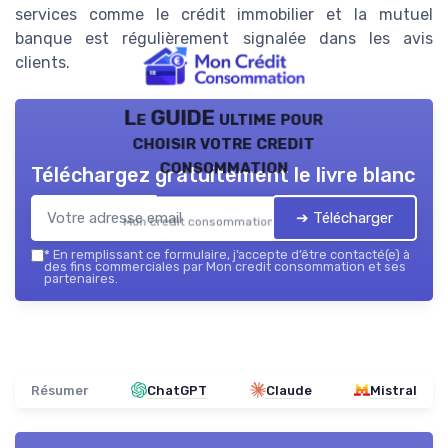
services comme le crédit immobilier et la mutuel
banque est régulièrement signalée dans les avis
clients.
Le GUIDE ultime pour
choisir votre credit
consommation
Téléchargez gratuitement le livre blanc
➔ Télécharger
Mon credit consommation — 2026
*
En remplissant ce formulaire, j’accepte d’être contacté(e) à
des fins commerciales par Mon credit consommation et ses
partenaires.
Résumer
ChatGPT
Claude
Mistral