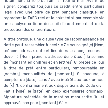
notamment si le prêt familial tourne mal. Avant de
signer, comparez toujours ce crédit entre particuliers
légal avec une offre de prêt bancaire classique, en
regardant le TAEG réel et le coût total, par exemple via
une analyse critique du seuil d’endettement et de la
protection des emprunteurs.
À titre pratique, une clause type de reconnaissance de
dette peut ressembler à ceci : « Je soussigné(e) [Nom,
prénom, adresse, date et lieu de naissance], reconnais
devoir à [Nom, prénom, adresse du prêteur] la somme
de [montant en chiffres et en lettres] €, prêtée ce jour
à titre de prêt entre particuliers, remboursable en
[nombre] mensualités de [montant] € chacune, à
compter du [date], sans / avec intérêts au taux annuel
de [x] %, conformément aux dispositions du Code civil.
Fait à [ville], le [date], en deux exemplaires originaux.
Signature précédée de la mention manuscrite “lu et
approuvé, bon pour [montant] €”. »