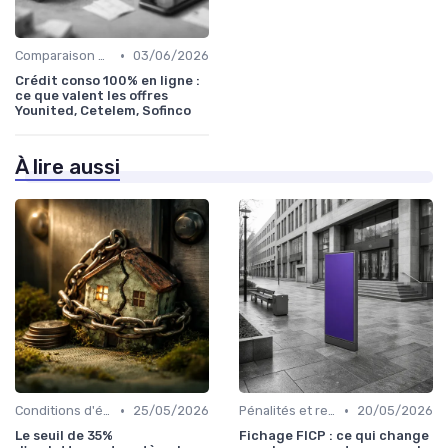
•
Comparaison des offres
03/06/2026
Crédit conso 100% en ligne :
ce que valent les offres
Younited, Cetelem, Sofinco
À lire aussi
•
•
Conditions d'éligibilité
25/05/2026
Pénalités et retards de paiement
20/05/2026
Le seuil de 35%
Fichage FICP : ce qui change