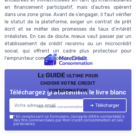
en financement participatif, mais d’autres opèrent
dans une zone grise. Avant de s’engager, il faut vérifier
le statut de la plateforme, exiger un contrat de prêt
écrit et se méfier des promesses de taux d’intérêt
irréalistes. En cas de doute, mieux vaut passer par un
établissement de crédit reconnu ou un microcrédit
social, qui offrent un cadre plus protecteur pour
l’emprunteur comme pour le prêteur.
Le GUIDE ultime pour
choisir votre credit
consommation
Téléchargez gratuitement le livre blanc
➔ Télécharger
Mon credit consommation — 2026
*
En remplissant ce formulaire, j’accepte d’être contacté(e) à
des fins commerciales par Mon credit consommation et ses
partenaires.