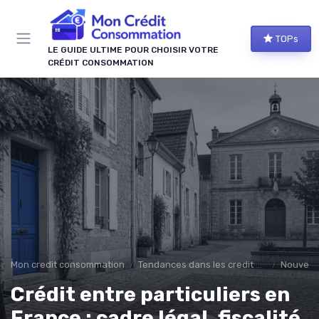
Panneau de gestion des cookies
TOPs
LE GUIDE ULTIME POUR CHOISIR VOTRE
CRÉDIT CONSOMMATION
Mon credit consommation
Tendances dans les credit à la consomation
Nouvelle
Crédit entre particuliers en
France : cadre légal, fiscalité