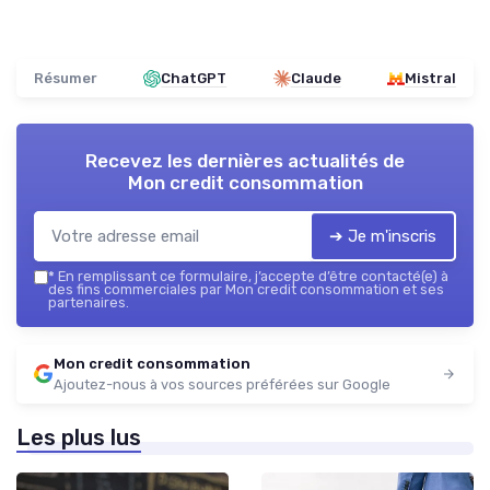
Résumer
ChatGPT
Claude
Mistral
Recevez les dernières actualités de
Mon credit consommation
➔ Je m'inscris
*
En remplissant ce formulaire, j’accepte d’être contacté(e) à
des fins commerciales par Mon credit consommation et ses
partenaires.
Mon credit consommation
Ajoutez-nous à vos sources préférées sur Google
Les plus lus