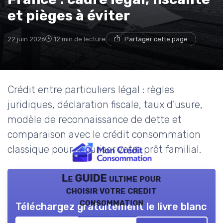
et pièges à éviter
22 juin 2026
12 min de lecture
Partager cette page
Crédit entre particuliers légal : règles
juridiques, déclaration fiscale, taux d’usure,
modèle de reconnaissance de dette et
comparaison avec le crédit consommation
classique pour sécuriser votre prêt familial.
Le GUIDE ultime pour
choisir votre credit
consommation
Téléchargez gratuitement le livre blanc