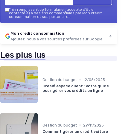
*
En remplissant ce formulaire, j’accepte d’être
contacté(e) à des fins commerciales par Mon credit
consommation et ses partenaires.
Mon credit consommation
Ajoutez-nous à vos sources préférées sur Google
Les plus lus
•
Gestion du budget
12/06/2025
Crealfi espace client : votre guide
pour gérer vos crédits en ligne
•
Gestion du budget
29/11/2025
Comment gérer un crédit voiture