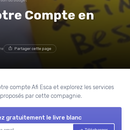
tion du budget
Votre Compte en
re
Partager cette page
e compte Afi Esca et explorez les services
 proposés par cette compagnie.
z gratuitement le livre blanc
➔ Télécharger