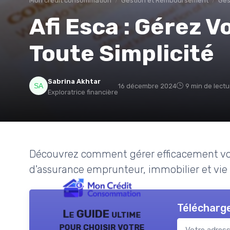
Mon credit consommation
Gestion et Remboursement
Ges
Afi Esca : Gérez 
Toute Simplicité
Sabrina Akhtar
16 décembre 2024
9 min de lectu
Exploratrice financière
Découvrez comment gérer efficacement votr
d'assurance emprunteur, immobilier et vie
Télécharge
Le GUIDE ultime
pour choisir votre