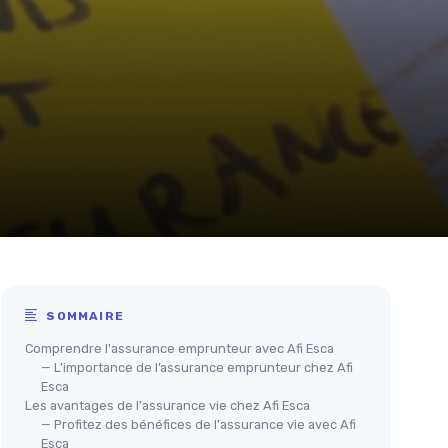
SOMMAIRE
Comprendre l'assurance emprunteur avec Afi Esca
— L’importance de l’assurance emprunteur chez Afi
Esca
Les avantages de l'assurance vie chez Afi Esca
— Profitez des bénéfices de l'assurance vie avec Afi
Esca