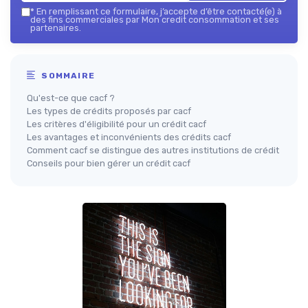
*
En remplissant ce formulaire, j’accepte d’être contacté(e) à
des fins commerciales par Mon credit consommation et ses
partenaires.
SOMMAIRE
Qu'est-ce que cacf ?
Les types de crédits proposés par cacf
Les critères d'éligibilité pour un crédit cacf
Les avantages et inconvénients des crédits cacf
Comment cacf se distingue des autres institutions de crédit
Conseils pour bien gérer un crédit cacf