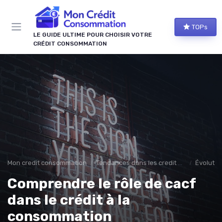
Panneau de gestion des cookies
TOPs
LE GUIDE ULTIME POUR CHOISIR VOTRE
CRÉDIT CONSOMMATION
Mon credit consommation
Tendances dans les credit à la consomation
Évolutio
Comprendre le rôle de cacf
dans le crédit à la
consommation