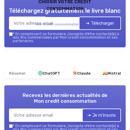
choisir votre credit
consommation
Téléchargez gratuitement le livre blanc
➔ Télécharger
Mon credit consommation — 2026
*
En remplissant ce formulaire, j’accepte d’être contacté(e) à
des fins commerciales par Mon credit consommation et ses
partenaires.
Résumer
ChatGPT
Claude
Mistral
Recevez les dernières actualités de
Mon credit consommation
➔ Je m'inscris
*
En remplissant ce formulaire, j’accepte d’être contacté(e) à
des fins commerciales par Mon credit consommation et ses