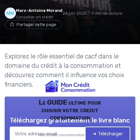
Marc-Antoine Morand
24 juin 2025
9 min de lecture
Conseiller en crédit
Partager cette page
Explorez le rôle essentiel de cacf dans le
domaine du crédit à la consommation et
découvrez comment il influence vos choix
financiers.
Le GUIDE ultime pour
choisir votre credit
consommation
Téléchargez gratuitement le livre blanc
➔ Télécharger
Mon credit consommation — 2026