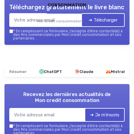
consommation
Téléchargez gratuitement le livre blanc
➔ Télécharger
Mon credit consommation — 2026
*
En remplissant ce formulaire, j’accepte d’être contacté(e) à
des fins commerciales par Mon credit consommation et ses
partenaires.
Résumer
ChatGPT
Claude
Mistral
Recevez les dernières actualités de
Mon credit consommation
➔ Je m'inscris
*
En remplissant ce formulaire, j’accepte d’être contacté(e) à
des fins commerciales par Mon credit consommation et ses
partenaires.