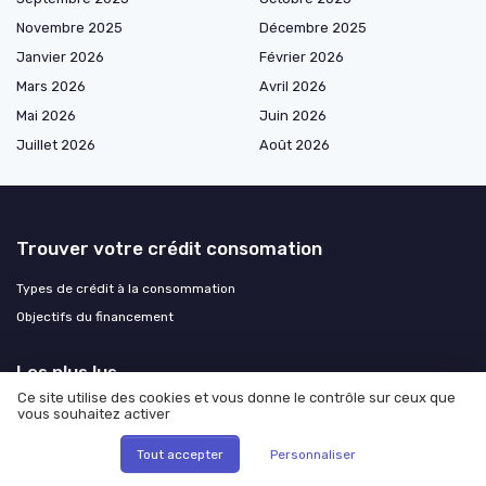
Novembre 2025
Décembre 2025
Janvier 2026
Février 2026
Mars 2026
Avril 2026
Mai 2026
Juin 2026
Juillet 2026
Août 2026
Trouver votre crédit consomation
Types de crédit à la consommation
Objectifs du financement
Les plus lus
Ce site utilise des cookies et vous donne le contrôle sur ceux que
Accédez à l'espace client de CA Consumer Finance
vous souhaitez activer
Accéder facilement à votre espace client Creditlift
Tout accepter
Personnaliser
Comment contacter le service client de CA Consumer Finance par