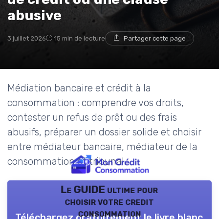
abusive
3 juillet 2026
15 min de lecture
Partager cette page
Médiation bancaire et crédit à la
consommation : comprendre vos droits,
contester un refus de prêt ou des frais
abusifs, préparer un dossier solide et choisir
entre médiateur bancaire, médiateur de la
consommation et tribunal.
Le GUIDE ultime pour
choisir votre credit
consommation
Téléchargez gratuitement le livre blanc