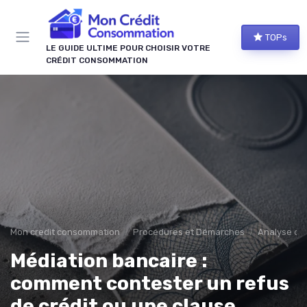
Panneau de gestion des cookies
TOPs
LE GUIDE ULTIME POUR CHOISIR VOTRE
CRÉDIT CONSOMMATION
Mon credit consommation
Procédures et Démarches
Analyse de l
Médiation bancaire :
comment contester un refus
de crédit ou une clause