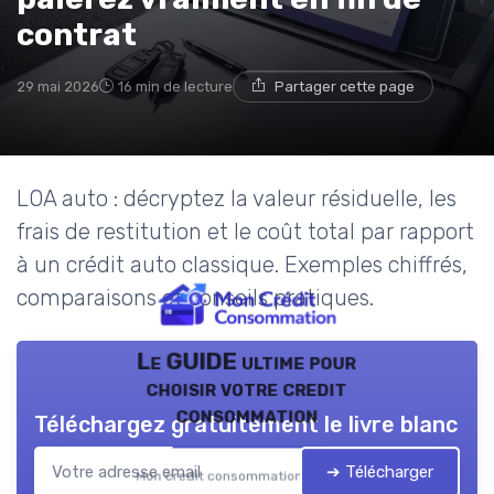
contrat
29 mai 2026
16 min de lecture
Partager cette page
LOA auto : décryptez la valeur résiduelle, les
frais de restitution et le coût total par rapport
à un crédit auto classique. Exemples chiffrés,
comparaisons et conseils pratiques.
Le GUIDE ultime pour
choisir votre credit
consommation
Téléchargez gratuitement le livre blanc
➔ Télécharger
Mon credit consommation — 2026