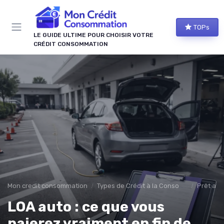
Panneau de gestion des cookies
TOPs
LE GUIDE ULTIME POUR CHOISIR VOTRE
CRÉDIT CONSOMMATION
Mon credit consommation
Types de Crédit à la Consommation
Prêt aff
LOA auto : ce que vous
paierez vraiment en fin de