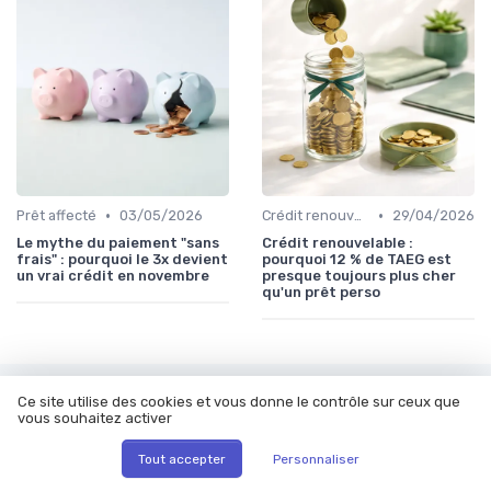
•
•
Prêt affecté
03/05/2026
Crédit renouvelable
29/04/2026
Le mythe du paiement "sans
Crédit renouvelable :
frais" : pourquoi le 3x devient
pourquoi 12 % de TAEG est
un vrai crédit en novembre
presque toujours plus cher
qu'un prêt perso
Les articles par date
Ce site utilise des cookies et vous donne le contrôle sur ceux que
vous souhaitez activer
Janvier 2024
Février 2024
Tout accepter
Personnaliser
Mars 2024
Septembre 2024