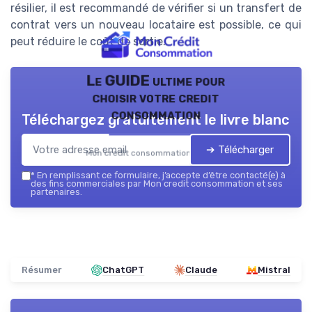
résilier, il est recommandé de vérifier si un transfert de
contrat vers un nouveau locataire est possible, ce qui
peut réduire le coût de sortie.
Le GUIDE ultime pour
choisir votre credit
consommation
Téléchargez gratuitement le livre blanc
➔ Télécharger
Mon credit consommation — 2026
*
En remplissant ce formulaire, j’accepte d’être contacté(e) à
des fins commerciales par Mon credit consommation et ses
partenaires.
Résumer
ChatGPT
Claude
Mistral