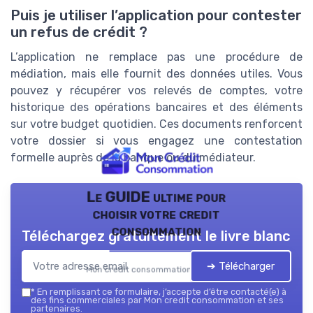
Puis je utiliser l’application pour contester
un refus de crédit ?
L’application ne remplace pas une procédure de
médiation, mais elle fournit des données utiles. Vous
pouvez y récupérer vos relevés de comptes, votre
historique des opérations bancaires et des éléments
sur votre budget quotidien. Ces documents renforcent
votre dossier si vous engagez une contestation
formelle auprès de la banque ou du médiateur.
Le GUIDE ultime pour
choisir votre credit
consommation
Téléchargez gratuitement le livre blanc
➔ Télécharger
Mon credit consommation — 2026
*
En remplissant ce formulaire, j’accepte d’être contacté(e) à
des fins commerciales par Mon credit consommation et ses
partenaires.