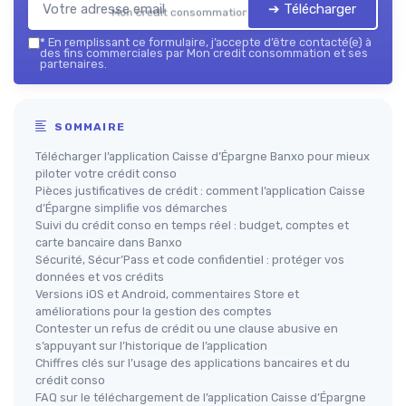
➔ Télécharger
Mon credit consommation — 2026
*
En remplissant ce formulaire, j’accepte d’être contacté(e) à
des fins commerciales par Mon credit consommation et ses
partenaires.
SOMMAIRE
Télécharger l’application Caisse d’Épargne Banxo pour mieux
piloter votre crédit conso
Pièces justificatives de crédit : comment l’application Caisse
d’Épargne simplifie vos démarches
Suivi du crédit conso en temps réel : budget, comptes et
carte bancaire dans Banxo
Sécurité, Sécur’Pass et code confidentiel : protéger vos
données et vos crédits
Versions iOS et Android, commentaires Store et
améliorations pour la gestion des comptes
Contester un refus de crédit ou une clause abusive en
s’appuyant sur l’historique de l’application
Chiffres clés sur l’usage des applications bancaires et du
crédit conso
FAQ sur le téléchargement de l’application Caisse d’Épargne