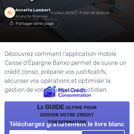
Annette Lambert
4 juillet 2026
11 min de lecture
Analyste financier
Partager cette page
Découvrez comment l’application mobile
Caisse d’Épargne Banxo permet de suivre un
crédit conso, préparer vos justificatifs,
sécuriser vos opérations et optimiser la
gestion de votre budget au quotidien.
Le GUIDE ultime pour
choisir votre credit
consommation
Téléchargez gratuitement le livre blanc